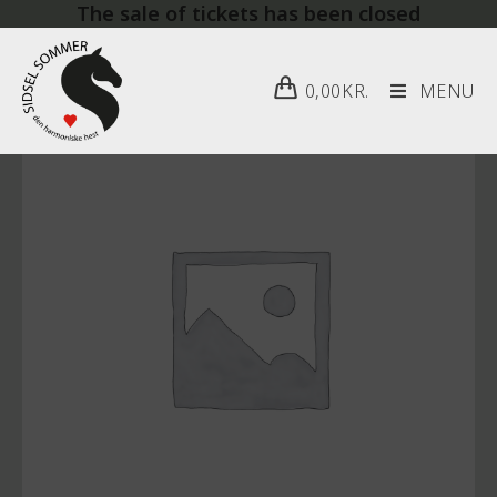
The sale of tickets has been closed
0,00
KR.
MENU