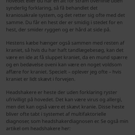
hovedet eller du har en alt for stram overlinie uden
synderlig forklaring, så få behandlet det
kraniosakrale system, og det retter sig ofte med det
samme. Du får en hest der er smidig i stedet for en
hest, der smider ryggen og er hård at side på.
Hestens kæbe hænger også sammen med resten af
kraniet, så hvis du har haft tandlægebesøg, kan det
være en ide at få sluppet kraniet, da en mund spærre
og en bedøvelse oveni kan være en noget voldsom
affære for kraniet. Specielt – oplever jeg ofte – hvis
kraniet er lidt skævt i forvejen.
Headshakere er heste der uden forklaring ryster
ufrivilligt på hovedet. Det kan være virus og allergi,
men det kan også være et skævt kranie. Disse heste
bliver ofte tabt i systemet af multifaktorielle
diagnoser, som headshakerdiagnosen er. Se også min
artikel om headshakere her: