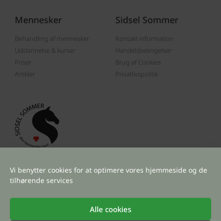
Mennesker
Sidsel Sommer
Behandling af mennesker
Kontakt information
Uddannelse & kurser
Handelsbetingelser
Priser
Brug af Cookies
Artikler
Privatlivspolitik
Følg mig
Vi benytter cookies for at optimere vores hjemmeside og de
tilhørende services
Alle cookies