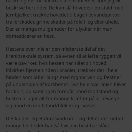
nakke og derfor har kraniale problemer, som jeg vil
beskrive herunder. De kan slå hovedet i en stald med
jernbjælker, trække hovedet tilbage i et vandspiltov,
trailerskader, grime skader på fold i leg eller uheld.
Der er mange muligeheder for ulykker, når man
domesticerer en hest.
Hestens overlinie er den midterste del af det
kraniosakrale system, så evnen til at løfte ryggen vil
være påvirket, hvis hesten har slået sit hoved.
Påvirkes hjernehinden i kraniet, trækker det i hele
hinden som løber langs med rygmarven og fæstner
på undersiden af korsbenet. Dvs hele overlinien bliver
for kort, og samlingen foregår imod modstand og
hesten bruger alt for mange kræfter på at bevæge
sig imod en modstand/blokering i vævet.
Det kalder jeg et durasyndrom – og dét er der rigtigt
mange heste der har. Så hvis din hest har slået