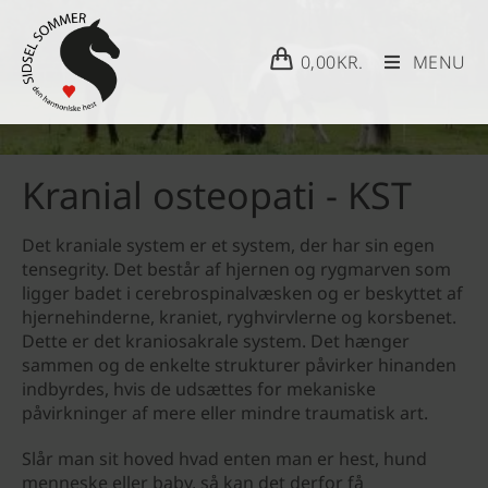
0,00
KR.
MENU
Kranial osteopati - KST
Det kraniale system er et system, der har sin egen
tensegrity. Det består af hjernen og rygmarven som
ligger badet i cerebrospinalvæsken og er beskyttet af
hjernehinderne, kraniet, ryghvirvlerne og korsbenet.
Dette er det kraniosakrale system. Det hænger
sammen og de enkelte strukturer påvirker hinanden
indbyrdes, hvis de udsættes for mekaniske
påvirkninger af mere eller mindre traumatisk art.
Slår man sit hoved hvad enten man er hest, hund
menneske eller baby, så kan det derfor få