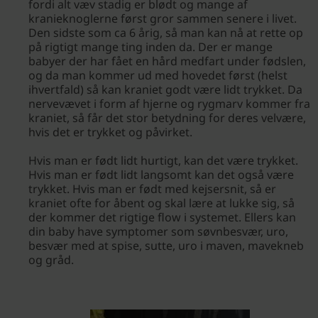
fordi alt væv stadig er blødt og mange af
kranieknoglerne først gror sammen senere i livet.
Den sidste som ca 6 årig, så man kan nå at rette op
på rigtigt mange ting inden da. Der er mange
babyer der har fået en hård medfart under fødslen,
og da man kommer ud med hovedet først (helst
ihvertfald) så kan kraniet godt være lidt trykket. Da
nervevævet i form af hjerne og rygmarv kommer fra
kraniet, så får det stor betydning for deres velvære,
hvis det er trykket og påvirket.
Hvis man er født lidt hurtigt, kan det være trykket.
Hvis man er født lidt langsomt kan det også være
trykket. Hvis man er født med kejsersnit, så er
kraniet ofte for åbent og skal lære at lukke sig, så
der kommer det rigtige flow i systemet. Ellers kan
din baby have symptomer som søvnbesvær, uro,
besvær med at spise, sutte, uro i maven, mavekneb
og gråd.