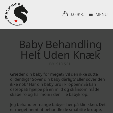
0,00
KR.
MENU
Baby Behandling
Helt Uden Knæk
BY
SIDSEL
Græder din baby for meget? Vil den ikke sutte
ordentligt? Sover din baby dårligt? Eller sover den
ikke nok? Har din baby uro i kroppen? Så kan
osteopati hjælpe på en mild og skånsom måde,
skabe ro og harmoni i den lille babykrop.
Jeg behandler mange babyer her på klinikken. Det
er meget nemt at behandle de småbitte kroppe,