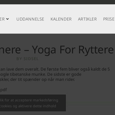
ER
UDDANNELSE
KALENDER
ARTIKLER
PRISE
nere – Yoga For Ryttere
BY
SIDSEL
n lave dem overalt. De første fem bliver også kaldt de 5
nogle tibetanske munke. De sidste er gode
kler, der tit spænder op når man rider.
.pdf
lik for at acceptere markedsføring
cookies og aktivere dette indhold