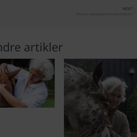
NEXT
Hvad er osteopati/manuel medicin?
dre artikler