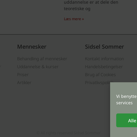
uddannelse er at dele den
teoretiske og
Læs mere »
Mennesker
Sidsel Sommer
Behandling af mennesker
Kontakt information
r
Uddannelse & kurser
Handelsbetingelser
Priser
Brug af Cookies
Artikler
Privatlivspolitik
Vi benytt
services
Alle
© All rights reserved Sidsel Sommer