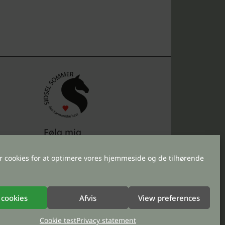
Følg mig
er cookies for at optimere vores hjemmeside og de tilhørende
 cookies
Afvis
View preferences
Cookie test
Privacy statement