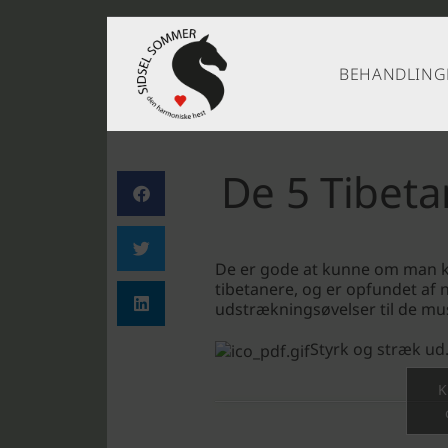
BEHANDLING
De 5 Tibeta
De er gode at kunne om man ka
tibetanere, og er opfundet af 
udstrækningsøvelser til de mus
Styrk og stræk ud
K